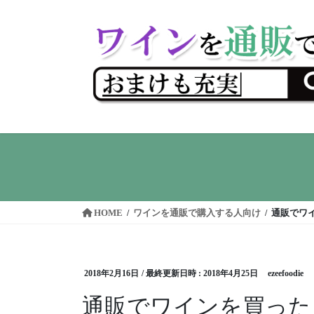
コ
ナ
ン
ビ
テ
ゲ
ン
ー
ツ
シ
へ
ョ
ス
ン
キ
に
ッ
移
プ
動
HOME
ワインを通販で購入する人向け
通販でワ
2018年2月16日
/ 最終更新日時 :
2018年4月25日
ezeefoodie
通販でワインを買った