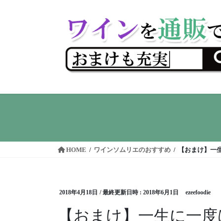
コ
ナ
ン
ビ
テ
ゲ
ン
ー
ツ
シ
へ
ョ
ス
ン
キ
に
ッ
移
プ
動
HOME
ワインソムリエのおすすめ
【おまけ】一
2018年4月18日
/ 最終更新日時 :
2018年6月1日
ezeefoodie
【おまけ】一生に一度